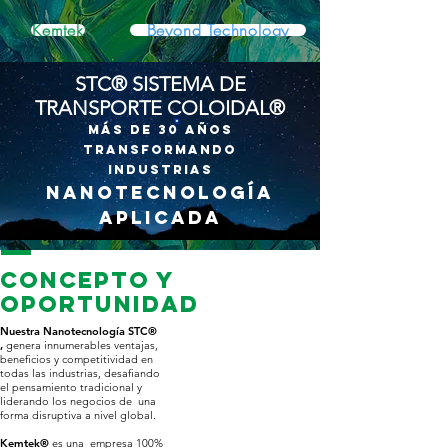
Kemtek
Beyond Technology
STC® SISTEMA DE
TRANSPORTE COLOIDAL®
Más de 30 Años
transformando
Industrias
nanotecnología
aplicada
Concepto y
Oportunidad
Nuestra Nanotecnología STC®
,
genera innumerables ventajas,
beneficios y competitividad en
todas las industrias, desafiando
el pensamiento tradicional y
liderando los negocios de una
forma disruptiva a nivel global.
Kemtek
®
es una empresa 100%