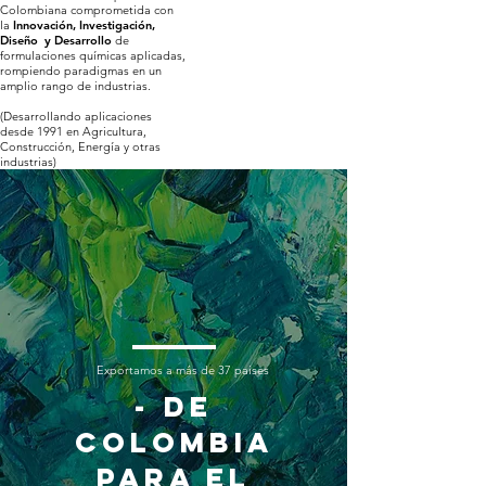
Colombiana comprometida con
la
Innovación, Investigación,
Diseño y Desarrollo
de
formulaciones químicas aplicadas,
rompiendo paradigmas en un
amplio rango de industrias.
(Desarrollando aplicaciones
desde 1991 en Agricultura,
Construcción, Energía y otras
industrias)
Exportamos a más de 37 paises
- DE
COLOMBIA
PARA EL