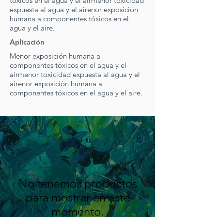
tóxicos en el agua y el air
menor toxicidad
expuesta al agua y el air
enor exposición
humana a componentes tóxicos en el
agua y el aire.
Aplicación
Menor exposición humana a
componentes tóxicos en el agua y el
air
menor toxicidad expuesta al agua y el
air
enor exposición humana a
componentes tóxicos en el agua y el aire.
No tenemos productos
para mostrar en este
momento.