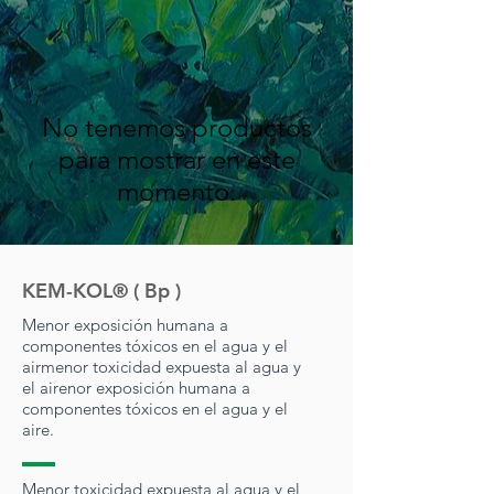
No tenemos productos
para mostrar en este
momento.
KEM-KOL® ( Bp )
Menor exposición humana a
componentes tóxicos en el agua y el
air
menor toxicidad expuesta al agua y
el air
enor exposición humana a
componentes tóxicos en el agua y el
aire.
Menor toxicidad expuesta al agua y el