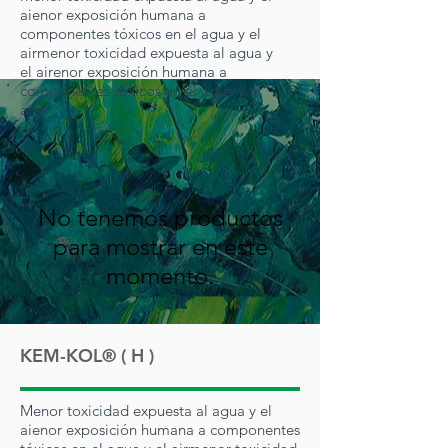
ai
enor exposición humana a
componentes tóxicos en el agua y el
air
menor toxicidad expuesta al agua y
el air
enor exposición humana a
componentes tóxicos en el agua y el
aire.
No tenemos productos
para mostrar en este
momento.
KEM-KOL® ( H )
Menor toxicidad expuesta al agua y el
ai
enor exposición humana a componentes