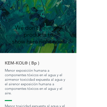
We don’t have any
products to
show here right now.
KEM-KOL® ( Bp )
Menor exposición humana a
componentes tóxicos en el agua y el
air
menor toxicidad expuesta al agua y
el air
enor exposición humana a
componentes tóxicos en el agua y el
aire.
Menor toxicidad expuesta al agua y el