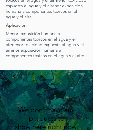
tóxicos en el agua y el air
menor toxicidad
expuesta al agua y el air
enor exposición
humana a componentes tóxicos en el
agua y el aire.
Aplicación
Menor exposición humana a
componentes tóxicos en el agua y el
air
menor toxicidad expuesta al agua y el
air
enor exposición humana a
componentes tóxicos en el agua y el aire.
We don’t have any
products to
show here right now.