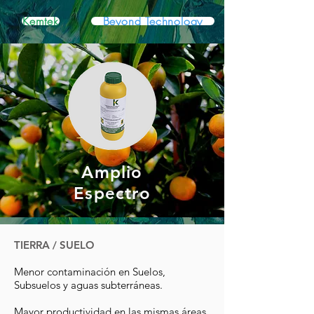
Kemtek
Beyond Technology
Amplio
Espectro
TIERRA / SUELO
Menor contaminación en Suelos,
Subsuelos y aguas subterráneas.
Mayor productividad en las mismas áreas