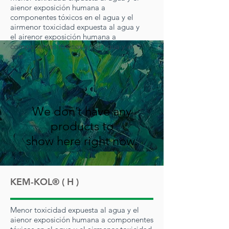
ai
enor exposición humana a
componentes tóxicos en el agua y el
air
menor toxicidad expuesta al agua y
el air
enor exposición humana a
componentes tóxicos en el agua y el
aire.
We don’t have any
products to
show here right now.
KEM-KOL® ( H )
Menor toxicidad expuesta al agua y el
ai
enor exposición humana a componentes